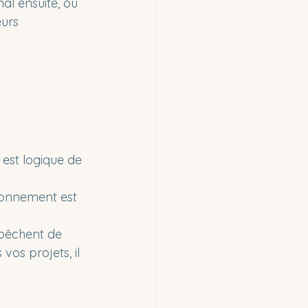
al ensuite, ou 
urs 
est logique de 
ronnement est 
mpêchent de 
os projets, il 