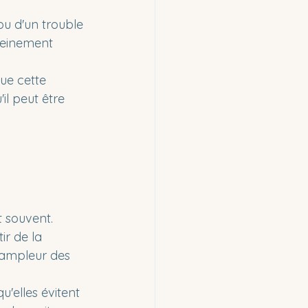
ou d'un trouble 
leinement 
que cette 
il peut être 
t souvent.
r de la 
'ampleur des 
u'elles évitent 