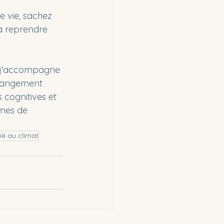
e vie, sachez 
à reprendre 
, j'accompagne 
changement 
s cognitives et 
mes de 
lié au climat