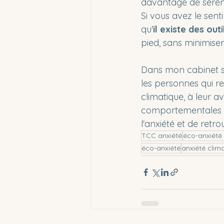
davantage de séréni
Si vous avez le sen
qu'
il existe des outi
pied, sans minimise
Dans mon cabinet si
les personnes qui re
climatique, à leur av
comportementales 
l'anxiété et de retr
TCC anxiété
éco-anxiété
éco-anxiété
anxiété clim