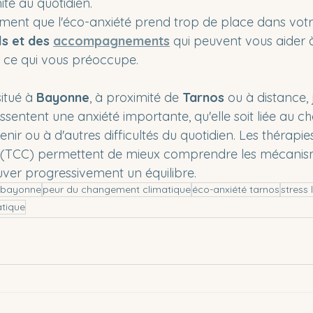
té au quotidien.
timent que l'éco-anxiété prend trop de place dans votr
ls et des 
accompagnements
qui peuvent vous aider 
r ce qui vous préoccupe.
tué à 
Bayonne
, à proximité de 
Tarnos
 ou à distance
ssentent une anxiété importante, qu'elle soit liée au 
enir ou à d'autres difficultés du quotidien. Les thérapie
(TCC) permettent de mieux comprendre les mécanis
ouver progressivement un équilibre.
 bayonne
peur du changement climatique
éco-anxiété tarnos
stress 
atique